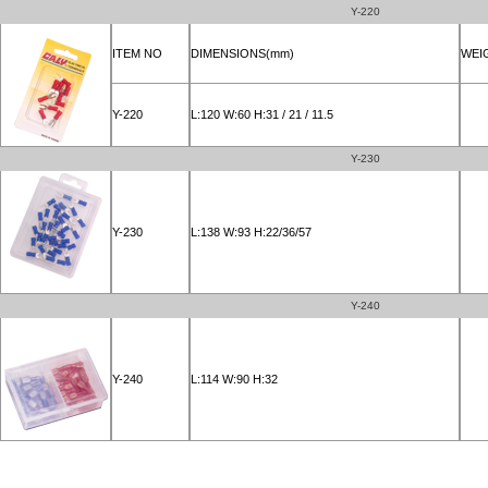
Y-220
ITEM NO
DIMENSIONS(mm)
WEI
Y-220
L:120 W:60 H:31 / 21 / 11.5
Y-230
Y-230
L:138 W:93 H:22/36/57
Y-240
Y-240
L:114 W:90 H:32