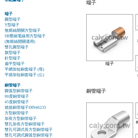
端子
端子
圓型端子
Y型端子
無熔絲開關方型端子
SB壓縮電線用方型端子
(無熔絲開關適用)
雙孔圓型端子
旗型端子
針型端子
扁平型端子
端子
平網加短銅套端子 (母)
平插加短銅套端子 (公)
銅管端子
銅管端子
圓弧型銅管端子
90度銅管端子
45度銅管端子
德規銅管端子DIN46235
方型銅管端子
加長方型銅管端子
雙孔加長方型銅管端子
雙孔可調式長方型銅管端子
雙孔可調式圓弧型銅管端子