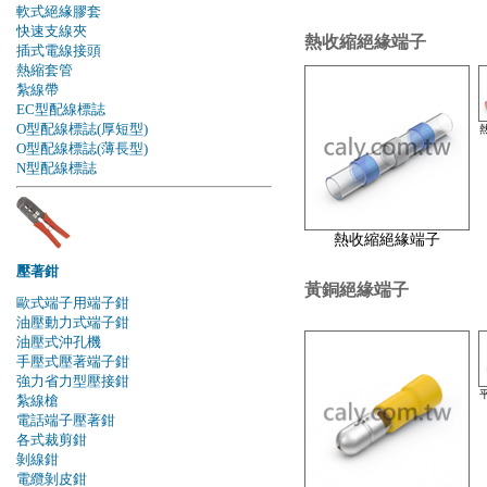
軟式絕緣膠套
快速支線夾
熱收縮絕緣端子
插式電線接頭
熱縮套管
紮線帶
EC型配線標誌
O型配線標誌(厚短型)
O型配線標誌(薄長型)
N型配線標誌
熱收縮絕緣端子
壓著鉗
黃銅絕緣端子
歐式端子用端子鉗
油壓動力式端子鉗
油壓式沖孔機
手壓式壓著端子鉗
強力省力型壓接鉗
紮線槍
電話端子壓著鉗
各式裁剪鉗
剝線鉗
電纜剝皮鉗